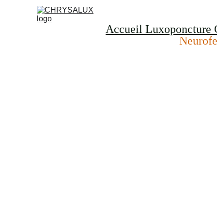
Accueil Luxoponcture 
Neurof
Nelly FOURNAISE
Thérapeute à Cagnes sur mer
Une approche subtil
naturelle et bienvei
pour renouer avec v