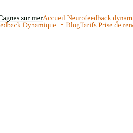
Cagnes sur mer
Accueil Neurofeedback dynam
eedback Dynamique
Blog
Tarifs Prise de r
07.83.20.40.45
e, 
llante 
otre 